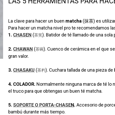
LAS 5 HERRAMIENTAS PARA HA
La clave para hacer un buen
matcha
(抹茶) es utiliza
Para hacer un matcha nivel pro te recomendamos las
1.
CHASEN
(
). Batidor de té llamado de una sola
茶筅
2.
CHAWAN
(
). Cuenco de cerámica en el que se
茶碗
gran valor.
3.
CHASAKU
(
). Cuchara tallada de una pieza 
茶杓
4. COLADOR.
Normalmente ninguna marca de té lo 
el truco para que obtengas un buen té matcha.
5.
SOPORTE O PORTA-CHASE
N
.
Accesorio de porce
bambú durante más tiempo.