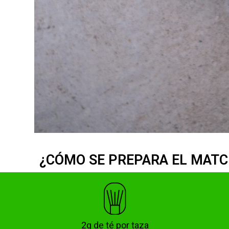
¿CÓMO SE PREPARA EL MATC
2g de té por taza