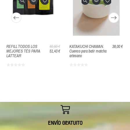
REFILL TODOS LOS
60,50 €
KATAKUCHI CHAWAN.
38,00 €
MEJORES TÉS PARA
51,43 €
Cuenco para batir matcha
LATTEAR
artesano
ENVÍO GRATUITO