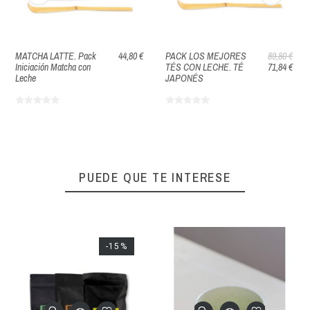
MATCHA LATTE. Pack
44,80 €
PACK LOS MEJORES
89,80 €
Iniciación Matcha con
TÉS CON LECHE. TÉ
71,84 €
Leche
JAPONÉS
PUEDE QUE TE INTERESE
-15%