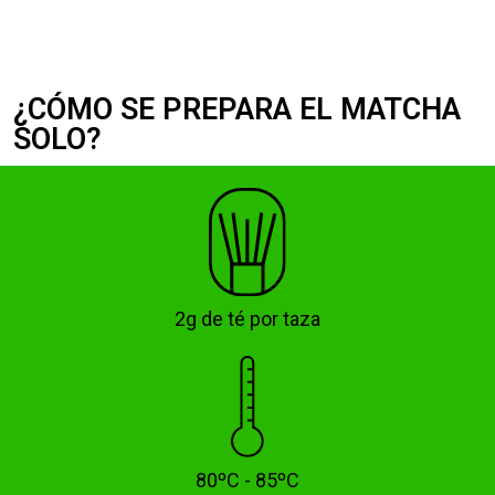
¿CÓMO SE PREPARA EL MATCHA
SOLO?
2g de té por taza
80ºC - 85ºC