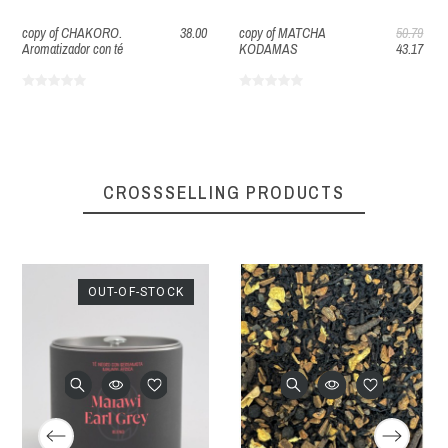
copy of CHAKORO.
38.00
copy of MATCHA
50.79
Aromatizador con té
KODAMAS
43.17
CROSSSELLING PRODUCTS
OUT-OF-STOCK