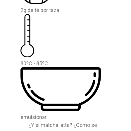
2g de té por taza
80ºC - 85ºC
emulsionar
¿Y el matcha latte? ¿Cómo se