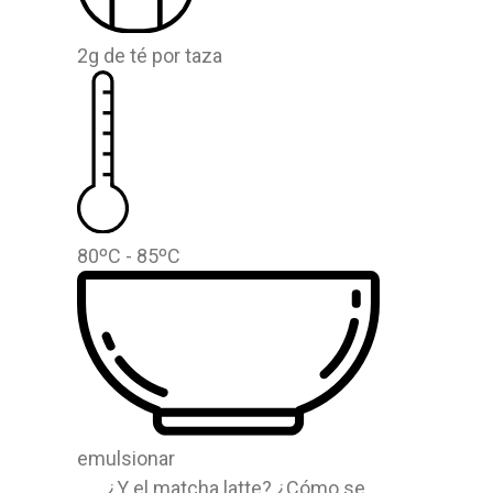
2g de té por taza
80ºC - 85ºC
emulsionar
¿Y el matcha latte? ¿Cómo se