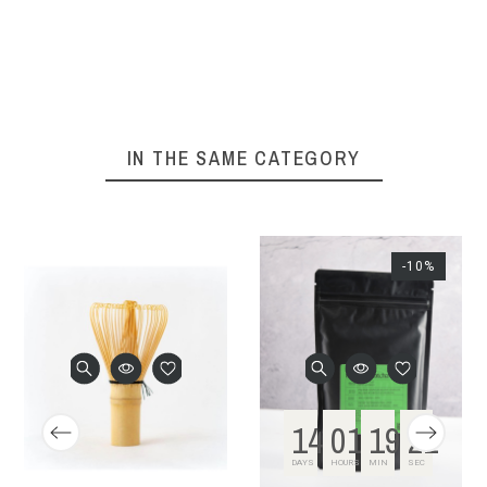
IN THE SAME CATEGORY
-10%
146
01
19
21
DAYS
HOURS
MIN
SEC