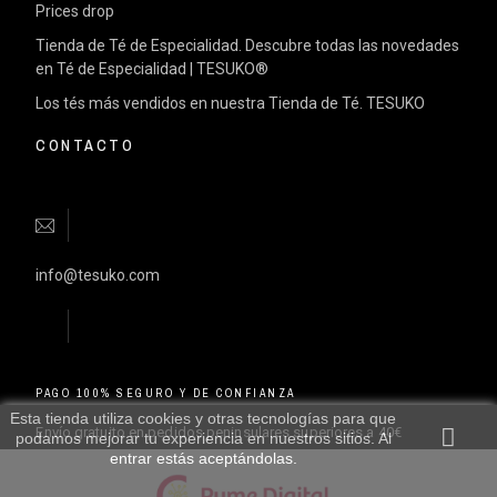
Prices drop
Tienda de Té de Especialidad. Descubre todas las novedades
en Té de Especialidad | TESUKO®
Los tés más vendidos en nuestra Tienda de Té. TESUKO
CONTACTO
info@tesuko.com
PAGO 100% SEGURO Y DE CONFIANZA
Esta tienda utiliza cookies y otras tecnologías para que
Envío gratuito en pedidos peninsulares superiores a 40€
podamos mejorar tu experiencia en nuestros sitios. Al
entrar estás aceptándolas.