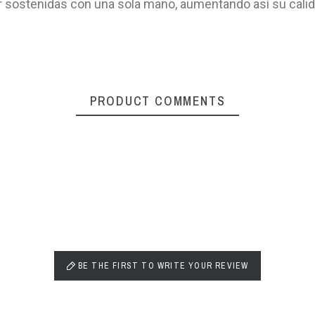
er sostenidas con una sola mano, aumentando así su calide
PRODUCT COMMENTS
BE THE FIRST TO WRITE YOUR REVIEW