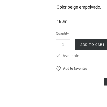
Color beige empolvado.
180ml.
Quantity
ADD TO CART
Available
Add to favorites