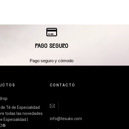
PAGO SEGURO
Pago seguro y cómodo
UCTOS
CONTACTO
 drop
de Té de Especialidad.
re todas las novedades
info@tesuko.com
e Especialidad |
KO®