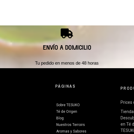
ENVÍO A DOMICILIO
s
Tu pedido en menos de 48 horas
PÁGINAS
PROD
Prices
Sobre TESUKO
Tienda 
Té de Origen
Descub
Blog
en Té d
Nuestros Terroirs
TESU
Aromas y Sabores