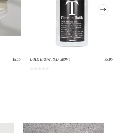
18.15
COLD BREW RED. 300ML
22.95
TAZA 