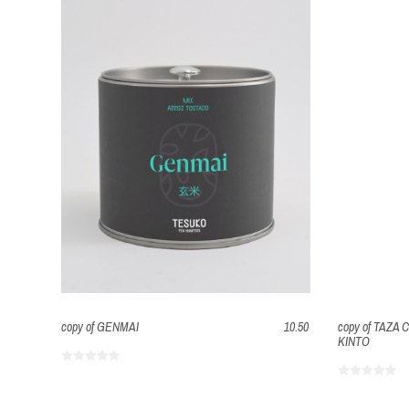
copy of GENMAI
10.50
copy of TAZA
KINTO