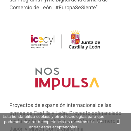
Comercio de León. #EuropaSeSiente”
Proyectos de expansión internacional de las
pymes de Castilla y León. Proyecto cofinanciado
Esta tienda utiliza cookies y otras tecnologías para que
por la Junta de Castilla y León. Misión Comercial
podamos mejorar tu experiencia en nuestros sitios. Al
entrar estás aceptándolas.
Japón y Misión Comercial China.